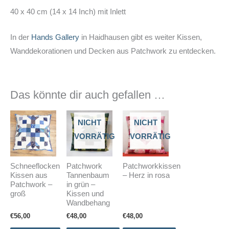
40 x 40 cm (14 x 14 Inch) mit Inlett
In der
Hands Gallery
in Haidhausen gibt es weiter Kissen,
Wanddekorationen und Decken aus Patchwork zu entdecken.
Das könnte dir auch gefallen …
NICHT
NICHT
VORRÄTIG
VORRÄTIG
Schneeflocken
Patchwork
Patchworkkissen
Kissen aus
Tannenbaum
– Herz in rosa
Patchwork –
in grün –
groß
Kissen und
Wandbehang
€
56,00
€
48,00
€
48,00