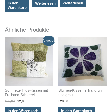
In den
Weiterlesen
Weiterlesen
Warenkorb
Ähnliche Produkte
Angebot!
Schmetterlings-Kissen mit
Blumen-Kissen in lila, grün
Freihand-Stickerei
und grau
Ursprünglicher
Aktueller
€
28,00
€
22,00
€
28,00
Preis
Preis
war:
ist:
In den Warenkorb
In den Warenkorb