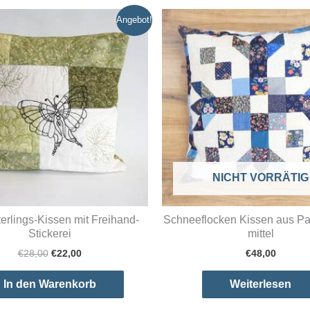
Angebot!
NICHT VORRÄTIG
erlings-Kissen mit Freihand-
Schneeflocken Kissen aus Pa
Stickerei
mittel
Ursprünglicher
Aktueller
€
28,00
€
22,00
€
48,00
Preis
Preis
war:
ist:
In den Warenkorb
Weiterlesen
€28,00
€22,00.