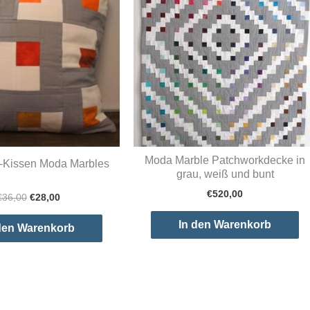
Moda Marble Patchworkdecke in
-Kissen Moda Marbles
grau, weiß und bunt
€
520,00
Ursprünglicher
Aktueller
€
36,00
€
28,00
Preis
Preis
war:
ist:
In den Warenkorb
den Warenkorb
€36,00
€28,00.