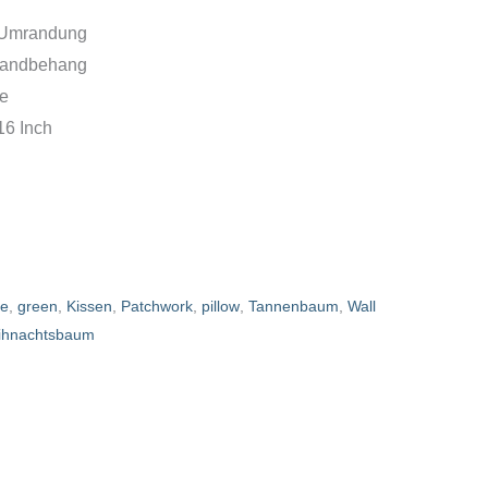
 Umrandung
Wandbehang
e
16 Inch
ee
,
green
,
Kissen
,
Patchwork
,
pillow
,
Tannenbaum
,
Wall
ihnachtsbaum