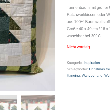
Tannenbaum mit grüner
Patchworkkissen oder 
aus 100% Baumwollstoff
Große 40 x 40 cm / 16 x 
waschbar bei 30° C
Nicht vorrätig
Kategorie:
Inspiration
Schlagwörter:
Christmas tr
Hanging
,
Wandbehang
,
We