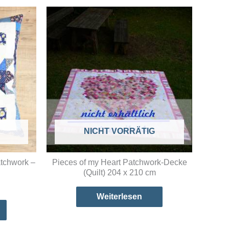
NICHT VORRÄTIG
tchwork –
Pieces of my Heart Patchwork-Decke
(Quilt) 204 x 210 cm
Weiterlesen