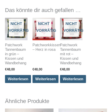
Das könnte dir auch gefallen …
NICHT
NICHT
NICHT
VORRÄTIG
VORRÄTIG
VORRÄTIG
Patchwork
Patchworkkissen
Patchwork
Tannenbaum
– Herz in rosa
Tannenbaum
in grün –
mit rot –
Kissen und
Kissen und
Wandbehang
Wandbehang
€
48,00
€
48,00
€
48,00
Weiterlesen
Weiterlesen
Weiterlesen
Ähnliche Produkte