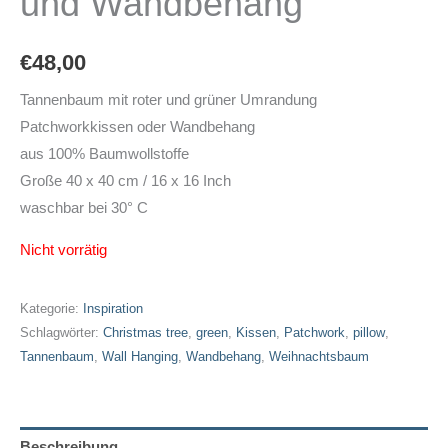
und Wandbehang
€
48,00
Tannenbaum mit roter und grüner Umrandung
Patchworkkissen oder Wandbehang
aus 100% Baumwollstoffe
Große 40 x 40 cm / 16 x 16 Inch
waschbar bei 30° C
Nicht vorrätig
Kategorie:
Inspiration
Schlagwörter:
Christmas tree
,
green
,
Kissen
,
Patchwork
,
pillow
,
Tannenbaum
,
Wall Hanging
,
Wandbehang
,
Weihnachtsbaum
Beschreibung