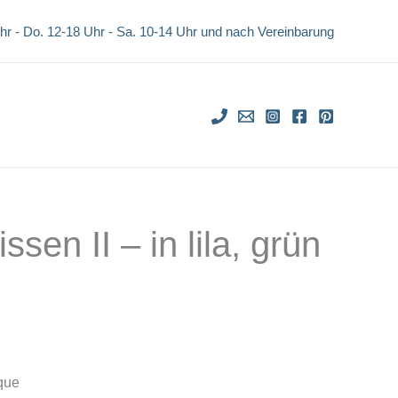
II
Uhr - Do. 12-18 Uhr -
Sa. 10-14 Uhr und nach Vereinbarung
-
in
lila,
grün
und
grau
Menge
sen II – in lila, grün
que