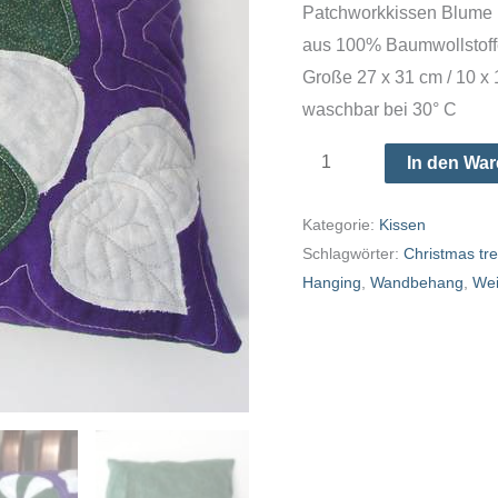
Patchworkkissen Blume I
aus 100% Baumwollstoff
Große 27 x 31 cm / 10 x 
waschbar bei 30° C
Blumen-
In den Wa
Kissen
II
Kategorie:
Kissen
Schlagwörter:
Christmas tr
-
Hanging
,
Wandbehang
,
We
in
lila,
grün
und
grau
Menge