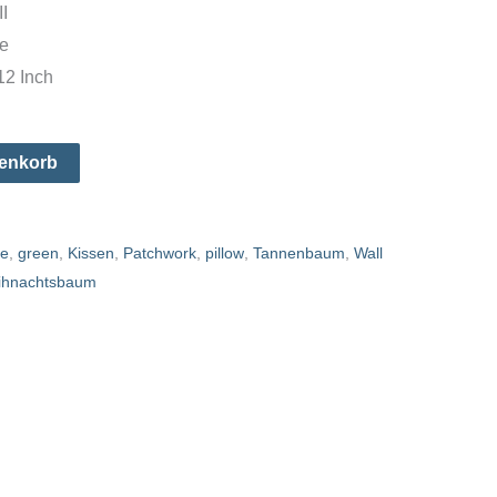
I
e
12 Inch
renkorb
ee
,
green
,
Kissen
,
Patchwork
,
pillow
,
Tannenbaum
,
Wall
ihnachtsbaum