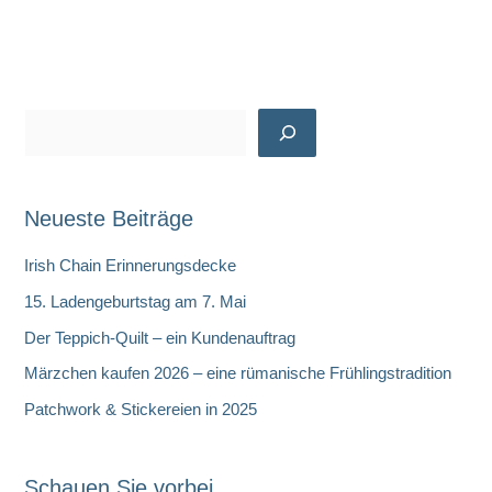
S
u
c
Neueste Beiträge
h
e
Irish Chain Erinnerungsdecke
n
15. Ladengeburtstag am 7. Mai
Der Teppich-Quilt – ein Kundenauftrag
Märzchen kaufen 2026 – eine rümanische Frühlingstradition
Patchwork & Stickereien in 2025
Schauen Sie vorbei