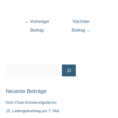
←
Vorheriger
Nächster
Beitrag
Beitrag
→
S
u
c
Neueste Beiträge
h
e
Irish Chain Erinnerungsdecke
n
15. Ladengeburtstag am 7. Mai