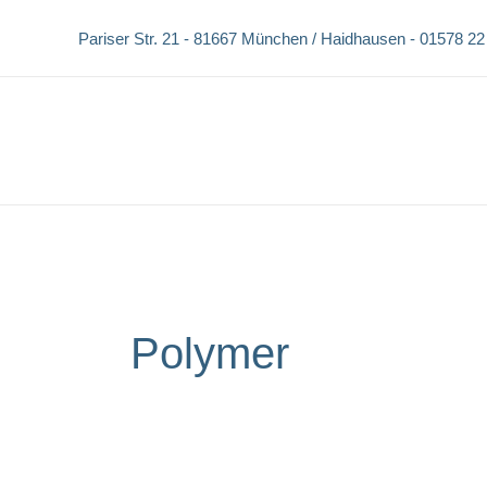
Zum
Pariser Str. 21 -
81667 München / Haidhausen -
01578 22
Inhalt
springen
Polymer