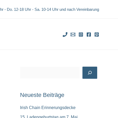
Uhr - Do. 12-18 Uhr -
Sa. 10-14 Uhr und nach Vereinbarung
S
u
c
Neueste Beiträge
h
e
Irish Chain Erinnerungsdecke
n
15. Ladengeburtstag am 7. Mai