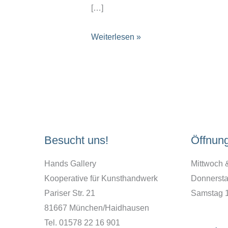
[…]
vergoldete
Weiterlesen »
Ohrringe
aus
Polymer
Besucht uns!
Öffnun
Hands Gallery
Mittwoch 
Kooperative für Kunsthandwerk
Donnersta
Pariser Str. 21
Samstag 
81667 München/Haidhausen
Tel. 01578 22 16 901