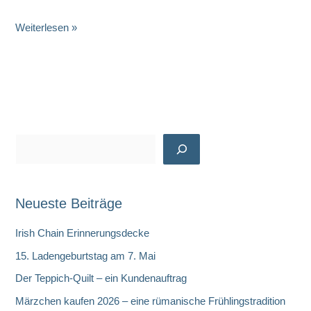
Thanksgiving
Weiterlesen »
–
Giving
Thanks
für
meinen
Kunden
S
u
c
Neueste Beiträge
h
e
Irish Chain Erinnerungsdecke
n
15. Ladengeburtstag am 7. Mai
Der Teppich-Quilt – ein Kundenauftrag
Märzchen kaufen 2026 – eine rümanische Frühlingstradition