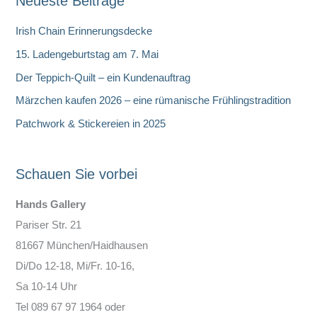
Neueste Beiträge
h
e
Irish Chain Erinnerungsdecke
n
15. Ladengeburtstag am 7. Mai
Der Teppich-Quilt – ein Kundenauftrag
Märzchen kaufen 2026 – eine rümanische Frühlingstradition
Patchwork & Stickereien in 2025
Schauen Sie vorbei
Hands Gallery
Pariser Str. 21
81667 München/Haidhausen
Di/Do 12-18, Mi/Fr. 10-16,
Sa 10-14 Uhr
Tel 089 67 97 1964 oder