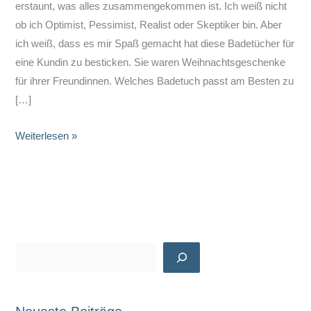
erstaunt, was alles zusammengekommen ist. Ich weiß nicht
ob ich Optimist, Pessimist, Realist oder Skeptiker bin. Aber
ich weiß, dass es mir Spaß gemacht hat diese Badetücher für
eine Kundin zu besticken. Sie waren Weihnachtsgeschenke
für ihrer Freundinnen. Welches Badetuch passt am Besten zu
[…]
Stickereien
Weiterlesen »
und
Textilien
2021
S
u
c