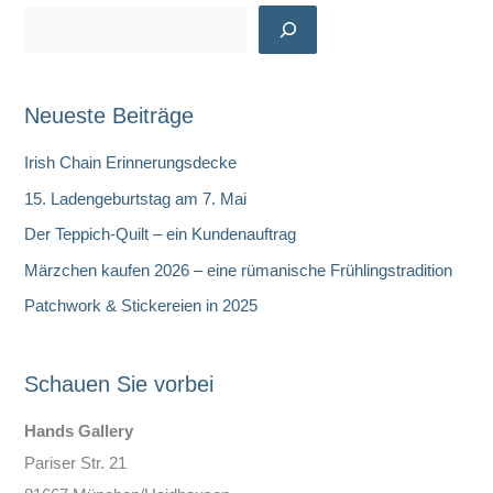
S
u
c
Neueste Beiträge
h
e
Irish Chain Erinnerungsdecke
n
15. Ladengeburtstag am 7. Mai
Der Teppich-Quilt – ein Kundenauftrag
Märzchen kaufen 2026 – eine rümanische Frühlingstradition
Patchwork & Stickereien in 2025
Schauen Sie vorbei
Hands Gallery
Pariser Str. 21