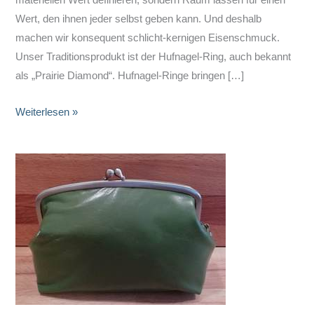
Wert, den ihnen jeder selbst geben kann. Und deshalb
machen wir konsequent schlicht-kernigen Eisenschmuck.
Unser Traditionsprodukt ist der Hufnagel-Ring, auch bekannt
als „Prairie Diamond“. Hufnagel-Ringe bringen […]
Hufnagelringe
Weiterlesen »
von
ART
‚N‘
IRON