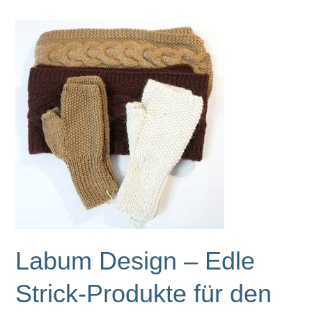
neu
im
Sortiment!
Labum Design – Edle
Strick-Produkte für den