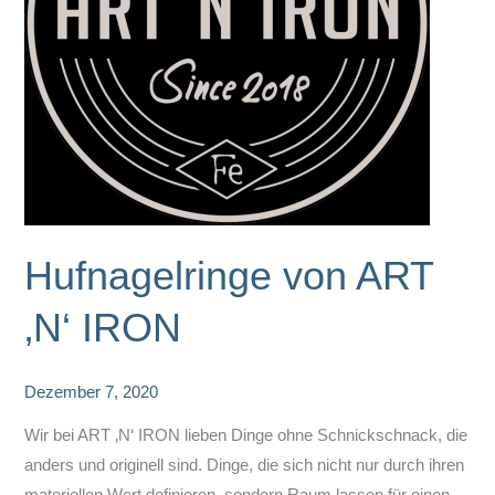
Hufnagelringe von ART
‚N‘ IRON
Dezember 7, 2020
Wir bei ART ‚N‘ IRON lieben Dinge ohne Schnickschnack, die
anders und originell sind. Dinge, die sich nicht nur durch ihren
materiellen Wert definieren, sondern Raum lassen für einen