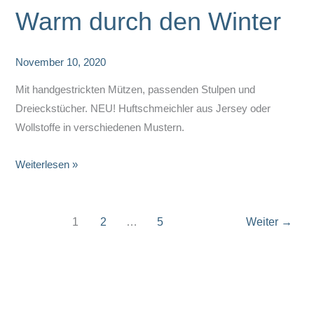
Warm durch den Winter
November 10, 2020
Mit handgestrickten Mützen, passenden Stulpen und
Dreieckstücher. NEU! Huftschmeichler aus Jersey oder
Wollstoffe in verschiedenen Mustern.
Warm
Weiterlesen »
durch
den
Winter
1
2
…
5
Weiter
→