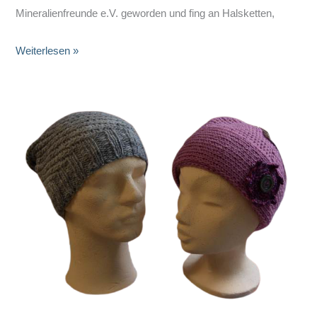
Mineralienfreunde e.V. geworden und fing an Halsketten,
Schmuck
Weiterlesen »
aus
Steinen
mit
Heilkraft