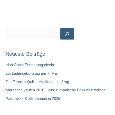
S
u
c
Neueste Beiträge
h
e
Irish Chain Erinnerungsdecke
n
15. Ladengeburtstag am 7. Mai
Der Teppich-Quilt – ein Kundenauftrag
Märzchen kaufen 2026 – eine rümanische Frühlingstradition
Patchwork & Stickereien in 2025