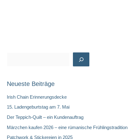
S
u
c
Neueste Beiträge
h
e
Irish Chain Erinnerungsdecke
n
15. Ladengeburtstag am 7. Mai
Der Teppich-Quilt – ein Kundenauftrag
Märzchen kaufen 2026 – eine rümanische Frühlingstradition
Patchwork & Stickereien in 2025