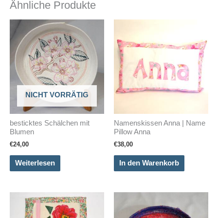
Ähnliche Produkte
weist
mehrere
Varianten
auf.
Die
Optionen
können
NICHT VORRÄTIG
auf
der
besticktes Schälchen mit
Namenskissen Anna | Name
Produktseite
Blumen
Pillow Anna
gewählt
€
24,00
€
38,00
werden
Weiterlesen
In den Warenkorb