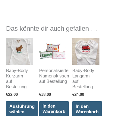
Das könnte dir auch gefallen …
Baby-Body
Personalisierte
Baby-Body
Kurzarm –
Namenskissen
Langarm –
auf
auf Bestellung
auf
Bestellung
Bestellung
€
22,00
€
38,00
€
24,00
Ausführung
In den
In den
wählen
Warenkorb
Warenkorb
Dieses
Produkt