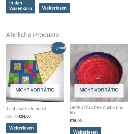
war:
Preis
In den
€200,00
ist:
Weiterlesen
Warenkorb
€150,00.
Ähnliche Produkte
Angebot!
NICHT VORRÄTIG
NICHT VORRÄTIG
Stoff-Schälchen in pink und
Tischläufer Osterzeit
lila
Ursprünglicher
Aktueller
€
38,00
€
24,00
€
16,00
Preis
Preis
war:
ist:
Weiterlesen
€38,00
€24,00.
Weiterlesen