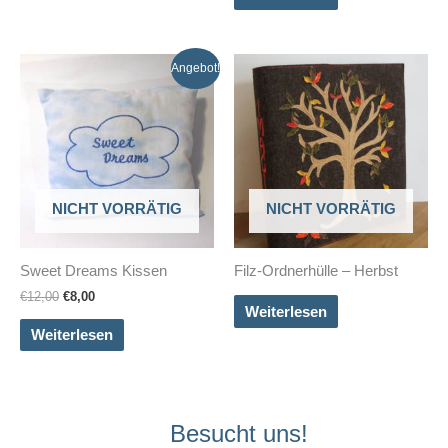
Angebot!
NICHT VORRÄTIG
NICHT VORRÄTIG
Sweet Dreams Kissen
Filz-Ordnerhülle – Herbst
Ursprünglicher
Aktueller
€
12,00
€
8,00
Weiterlesen
Preis
Preis
war:
ist:
Weiterlesen
€12,00
€8,00.
Besucht uns!