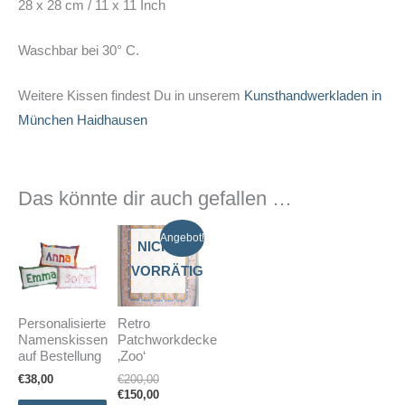
28 x 28 cm / 11 x 11 Inch
Waschbar bei 30° C.
Weitere Kissen findest Du in unserem
Kunsthandwerkladen in
München Haidhausen
Das könnte dir auch gefallen …
Angebot!
NICHT
VORRÄTIG
Personalisierte
Retro
Namenskissen
Patchworkdecke
auf Bestellung
‚Zoo‘
Ursprünglicher
€
38,00
€
200,00
Preis
Aktueller
€
150,00