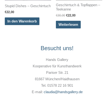
Geschirrtuch & Topflappen –
Stupid Dishes – Geschirrtuch
Teekanne
€
22,00
Ursprünglicher
Aktueller
€
30,00
€
22,00
Preis
Preis
In den Warenkorb
war:
ist:
Weiterlesen
€30,00
€22,00.
Besucht uns!
Hands Gallery
Kooperative für Kunsthandwerk
Pariser Str. 21
81667 München/Haidhausen
Tel. 01578 22 16 901
E-mail:
claudia@handsgallery.de