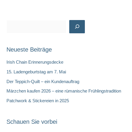
Munich
S
u
c
Neueste Beiträge
h
e
Irish Chain Erinnerungsdecke
n
15. Ladengeburtstag am 7. Mai
Der Teppich-Quilt – ein Kundenauftrag
Märzchen kaufen 2026 – eine rümanische Frühlingstradition
Patchwork & Stickereien in 2025
Schauen Sie vorbei