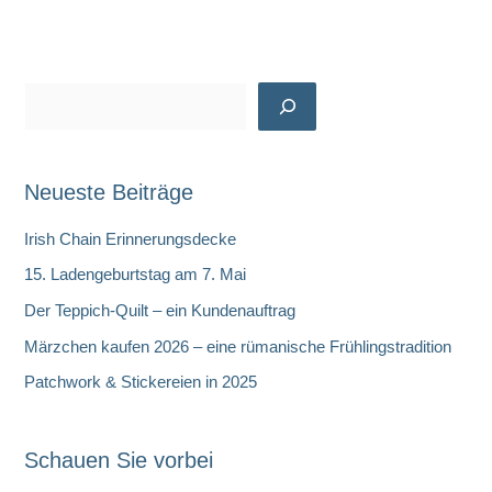
Textile
Gifts
S
u
c
Neueste Beiträge
h
e
Irish Chain Erinnerungsdecke
n
15. Ladengeburtstag am 7. Mai
Der Teppich-Quilt – ein Kundenauftrag
Märzchen kaufen 2026 – eine rümanische Frühlingstradition
Patchwork & Stickereien in 2025
Schauen Sie vorbei