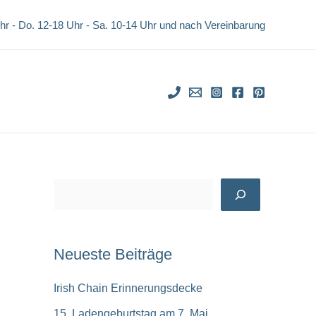
Uhr - Do. 12-18 Uhr -
Sa. 10-14 Uhr und nach Vereinbarung
S
u
c
Neueste Beiträge
h
e
Irish Chain Erinnerungsdecke
n
15. Ladengeburtstag am 7. Mai