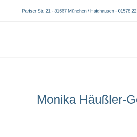
Zum
Pariser Str. 21 -
81667 München / Haidhausen -
01578 22
Inhalt
springen
Monika Häußler-G