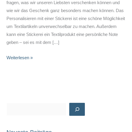
fragen, was wir unseren Liebsten verschenken können und
wie wir das Geschenk ganz besonders machen können. Das
Personalisieren mit einer Stickerei ist eine schöne Möglichkeit
um Textilartikeln unverwechselbar zu machen. Außerdem
kann eine Stickerei ein Textilprodukt eine persönliche Note
geben – sei es mit dem […]
Top
Weiterlesen »
10
Textilien
zum
Personalisieren
S
u
c