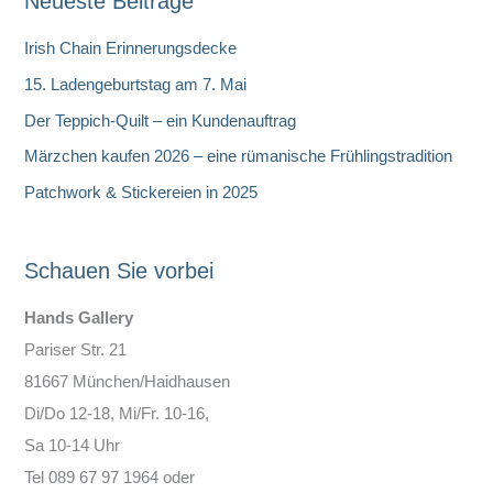
Neueste Beiträge
h
e
Irish Chain Erinnerungsdecke
n
15. Ladengeburtstag am 7. Mai
Der Teppich-Quilt – ein Kundenauftrag
Märzchen kaufen 2026 – eine rümanische Frühlingstradition
Patchwork & Stickereien in 2025
Schauen Sie vorbei
Hands Gallery
Pariser Str. 21
81667 München/Haidhausen
Di/Do 12-18, Mi/Fr. 10-16,
Sa 10-14 Uhr
Tel 089 67 97 1964 oder