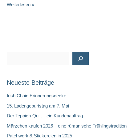
Keramik
Weiterlesen »
von
Atelier
Fei
S
u
c
Neueste Beiträge
h
e
Irish Chain Erinnerungsdecke
n
15. Ladengeburtstag am 7. Mai
Der Teppich-Quilt – ein Kundenauftrag
Märzchen kaufen 2026 – eine rümanische Frühlingstradition
Patchwork & Stickereien in 2025