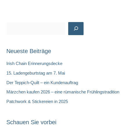
S
u
c
Neueste Beiträge
h
e
Irish Chain Erinnerungsdecke
n
15. Ladengeburtstag am 7. Mai
Der Teppich-Quilt – ein Kundenauftrag
Märzchen kaufen 2026 – eine rümanische Frühlingstradition
Patchwork & Stickereien in 2025
Schauen Sie vorbei