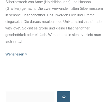
Silberbesteck von Anne (Holzbildhauerin) und Hassan
(Grafiker) gemacht. Die zwei verwandeln alten Silbermessern
in schöne Flaschenöffner. Dazu werden Flex und Dremel
eingesetzt. Die daraus resultierende Unikate sind ‚handmade
with love‘. So gibt es große und kleine Flaschenöffner,
geschnörkelt oder einfach. Wenn man sie sieht, verliebt man
sich in […]
Flaschenöffner
Weiterlesen »
von
silver
cut
S
u
c