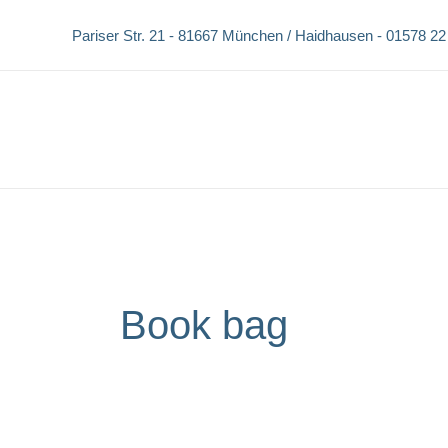
Zum
Pariser Str. 21 -
81667 München / Haidhausen -
01578 22
Inhalt
springen
Book bag