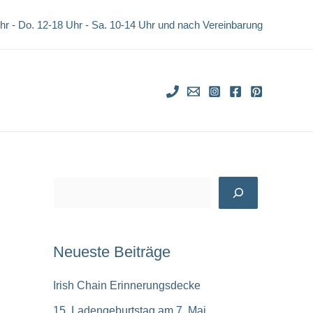
Uhr - Do. 12-18 Uhr -
Sa. 10-14 Uhr und nach Vereinbarung
S
u
c
Neueste Beiträge
h
e
Irish Chain Erinnerungsdecke
n
15. Ladengeburtstag am 7. Mai