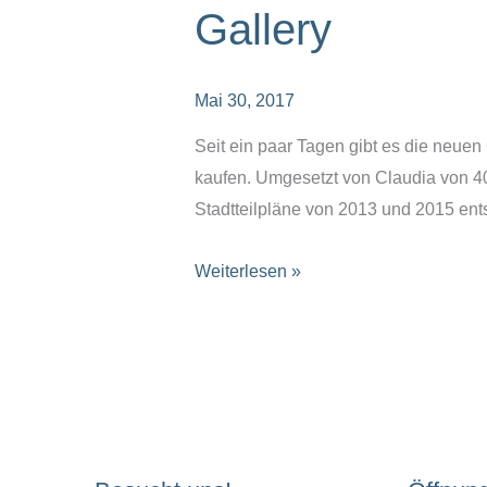
Gallery
Mai 30, 2017
Seit ein paar Tagen gibt es die neue
kaufen. Umgesetzt von Claudia von 40
Stadtteilpläne von 2013 und 2015 ent
OBACHT!
Weiterlesen »
Taschen
in
der
Hands
Gallery