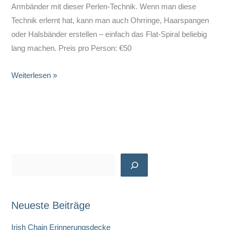
Armbänder mit dieser Perlen-Technik. Wenn man diese
Technik erlernt hat, kann man auch Ohrringe, Haarspangen
oder Halsbänder erstellen – einfach das Flat-Spiral beliebig
lang machen. Preis pro Person: €50
Schmuckkurs
Weiterlesen »
–
Flat
Spiral
Armband
S
u
c
Neueste Beiträge
h
e
Irish Chain Erinnerungsdecke