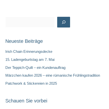
S
u
c
Neueste Beiträge
h
e
Irish Chain Erinnerungsdecke
n
15. Ladengeburtstag am 7. Mai
Der Teppich-Quilt – ein Kundenauftrag
Märzchen kaufen 2026 – eine rümanische Frühlingstradition
Patchwork & Stickereien in 2025
Schauen Sie vorbei