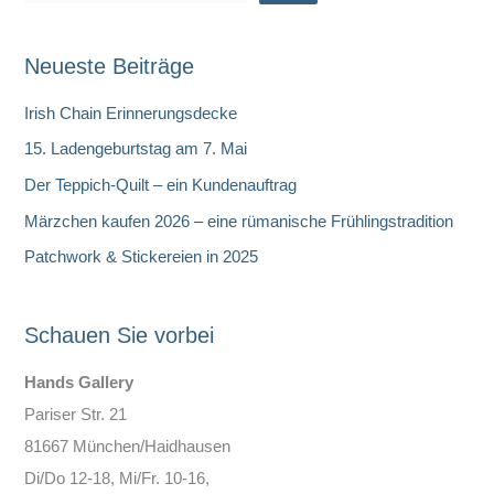
u
c
Neueste Beiträge
h
e
Irish Chain Erinnerungsdecke
n
15. Ladengeburtstag am 7. Mai
Der Teppich-Quilt – ein Kundenauftrag
Märzchen kaufen 2026 – eine rümanische Frühlingstradition
Patchwork & Stickereien in 2025
Schauen Sie vorbei
Hands Gallery
Pariser Str. 21
81667 München/Haidhausen
Di/Do 12-18, Mi/Fr. 10-16,