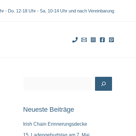
Uhr - Do. 12-18 Uhr -
Sa. 10-14 Uhr und nach Vereinbarung
S
u
c
Neueste Beiträge
h
e
Irish Chain Erinnerungsdecke
n
15. Ladengeburtstag am 7. Mai