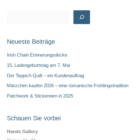
S
u
c
Neueste Beiträge
h
e
Irish Chain Erinnerungsdecke
n
15. Ladengeburtstag am 7. Mai
Der Teppich-Quilt – ein Kundenauftrag
Märzchen kaufen 2026 – eine rümanische Frühlingstradition
Patchwork & Stickereien in 2025
Schauen Sie vorbei
Hands Gallery