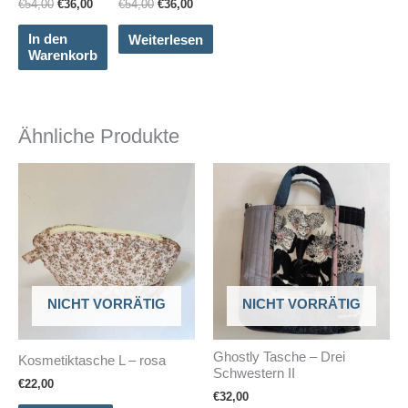
Ursprünglicher
Aktueller
Ursprünglicher
Aktueller
€
54,00
€
36,00
€
54,00
€
36,00
Preis
Preis
Preis
Preis
war:
ist:
war:
ist:
In den
Weiterlesen
€54,00
€36,00.
€54,00
€36,00.
Warenkorb
Ähnliche Produkte
NICHT VORRÄTIG
NICHT VORRÄTIG
Ghostly Tasche – Drei
Kosmetiktasche L – rosa
Schwestern II
€
22,00
€
32,00