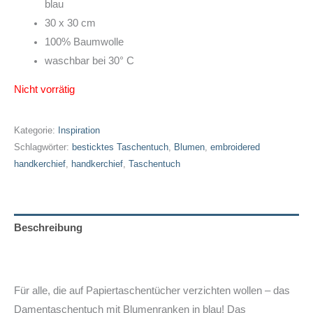
blau
30 x 30 cm
100% Baumwolle
waschbar bei 30° C
Nicht vorrätig
Kategorie:
Inspiration
Schlagwörter:
besticktes Taschentuch
,
Blumen
,
embroidered
handkerchief
,
handkerchief
,
Taschentuch
Beschreibung
Zusätzliche Informationen
Für alle, die auf Papiertaschentücher verzichten wollen – das
Damentaschentuch mit Blumenranken in blau! Das