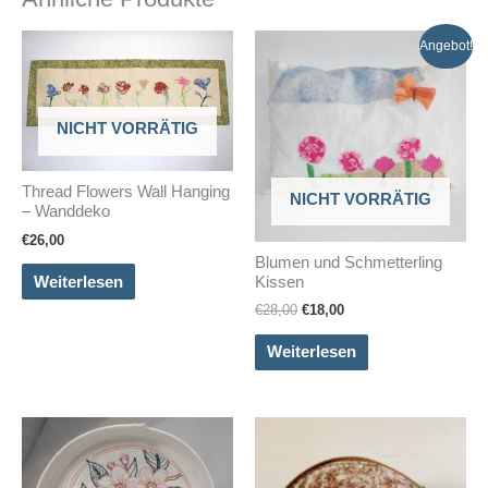
Angebot!
NICHT VORRÄTIG
Thread Flowers Wall Hanging
NICHT VORRÄTIG
– Wanddeko
€
26,00
Blumen und Schmetterling
Weiterlesen
Kissen
Ursprünglicher
Aktueller
€
28,00
€
18,00
Preis
Preis
war:
ist:
Weiterlesen
€28,00
€18,00.