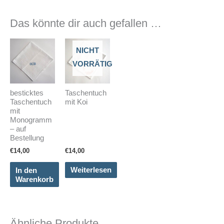
Das könnte dir auch gefallen …
NICHT
VORRÄTIG
besticktes
Taschentuch
Taschentuch
mit Koi
mit
Monogramm
– auf
Bestellung
€
14,00
€
14,00
In den
Weiterlesen
Warenkorb
Ähnliche Produkte