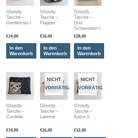
Ghostly
Ghostly
Ghostly
Tasche –
Tasche –
Tasche –
Gentleman I
Flapper
Drei
Schwestern I
€
14,00
€
16,00
€
28,00
In den
In den
In den
Warenkorb
Warenkorb
Warenkorb
NICHT
NICHT
VORRÄTIG
VORRÄTIG
Ghostly
Ghostly
Ghostly
Tasche –
Tasche –
Tasche –
Cordelia
Laterne
Katze II
€
14,00
€
16,00
€
12,00