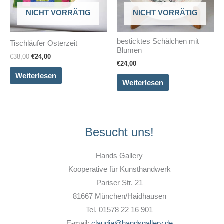
NICHT VORRÄTIG
NICHT VORRÄTIG
besticktes Schälchen mit
Tischläufer Osterzeit
Blumen
Ursprünglicher
Aktueller
€
38,00
€
24,00
€
24,00
Preis
Preis
war:
ist:
Weiterlesen
€38,00
€24,00.
Weiterlesen
Besucht uns!
Hands Gallery
Kooperative für Kunsthandwerk
Pariser Str. 21
81667 München/Haidhausen
Tel. 01578 22 16 901
E-mail:
claudia@handsgallery.de