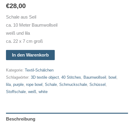
€
28,00
Schale aus Seil
ca. 10 Meter Baumwollseil
weiß und lila
ca. 22 x 7 cm groß
Schale
In den Warenkorb
-
groß
Kategorie:
Textil-Schälchen
Schlagwörter:
3D textile object
,
40 Stitches
,
Baumwollseil
,
bowl
,
-
lila
,
purple
,
rope bowl
,
Schale
,
Schmuckschale
,
Schüssel
,
aus
Stoffschale
,
weiß
,
white
Baumwollseil
in
lila
Menge
Beschreibung
Zusätzliche Informationen