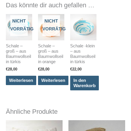
Das könnte dir auch gefallen …
NICHT
NICHT
VORRÄTIG
VORRÄTIG
Schale –
Schale –
Schale -klein
groß – aus
groß – aus
– aus
Baumwollseil
Baumwollseil
Baumwollseil
in türkis
in orange
in türkis
€
28,00
€
28,00
€
22,00
Weiterlesen
Weiterlesen
In den
Warenkorb
Ähnliche Produkte