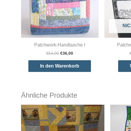
NI
Patchwork-Handtasche I
Patchw
Ursprünglicher
Aktueller
€
54,00
€
36,00
Preis
Preis
war:
ist:
In den Warenkorb
€54,00
€36,00.
Ähnliche Produkte