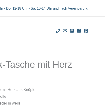
mit
war:
ist:
Uhr - Do. 12-18 Uhr -
Sa. 10-14 Uhr und nach Vereinbarung
Herz
€32,00
€28,00.
Menge
-Tasche mit Herz
glicher
tueller
eis
 mit Herz aus Knöpfen
olle
t:
eder in weiß