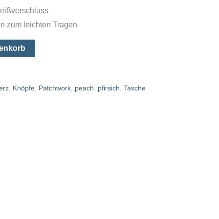
8,00.
Reißverschluss
n zum leichten Tragen
renkorb
erz
,
Knöpfe
,
Patchwork
,
peach
,
pfirsich
,
Tasche