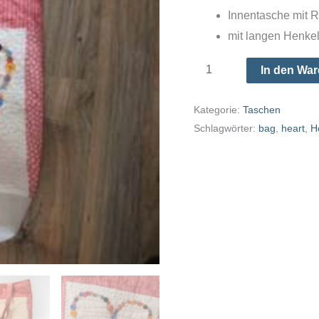
€32,00
€2
Innentasche mit 
mit langen Henkel
Patchwork-
In den Wa
Tasche
mit
Kategorie:
Taschen
Schlagwörter:
bag
,
heart
,
H
Herz
Menge