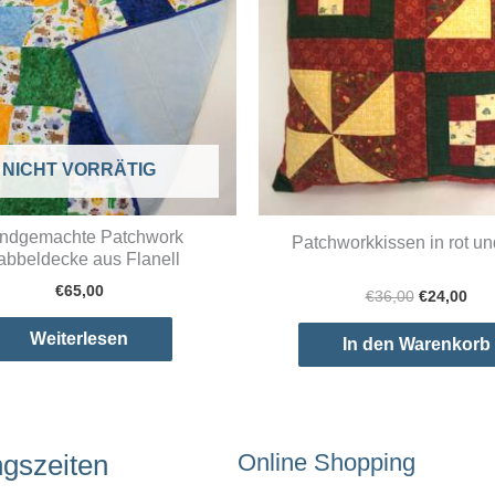
NICHT VORRÄTIG
ndgemachte Patchwork
Patchworkkissen in rot un
abbeldecke aus Flanell
€
65,00
Ursprüngl
Akt
€
36,00
€
24,00
Preis
Pre
war:
ist:
Weiterlesen
In den Warenkorb
€36,00
€24
ngszeiten
Online Shopping