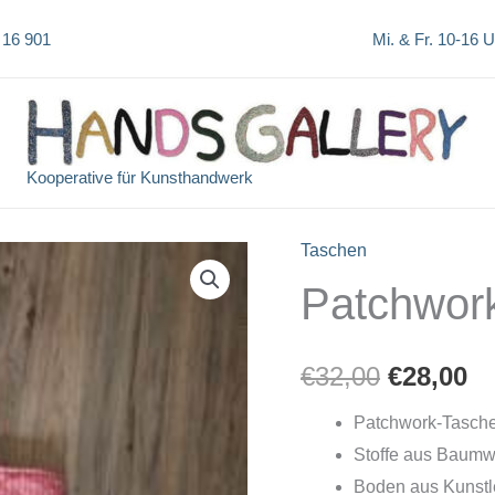
 16 901
Mi. & Fr. 10-16 
Kooperative für Kunsthandwerk
Taschen
Patchwork
Ursprün
Ak
€
32,00
€
28,00
Preis
Pr
Patchwork-Tasche
Stoffe aus Baumw
war:
is
Boden aus Kunstl