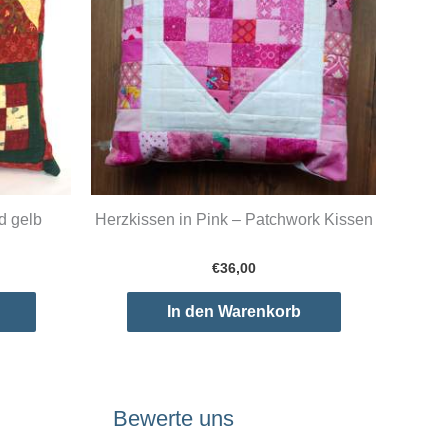
d gelb
Herzkissen in Pink – Patchwork Kissen
icher
ueller
€
36,00
is
In den Warenkorb
,00.
Bewerte uns