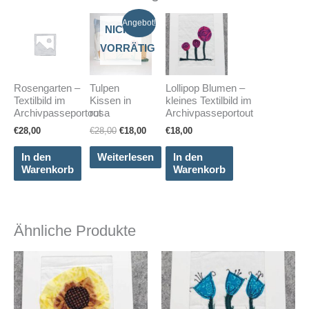
Angebot!
NICHT
VORRÄTIG
Rosengarten –
Tulpen
Lollipop Blumen –
Textilbild im
Kissen in
kleines Textilbild im
Archivpasseportout
rosa
Archivpasseportout
Ursprünglicher
Aktueller
€
28,00
€
28,00
€
18,00
€
18,00
Preis
Preis
war:
ist:
In den
Weiterlesen
In den
€28,00
€18,00.
Warenkorb
Warenkorb
Ähnliche Produkte