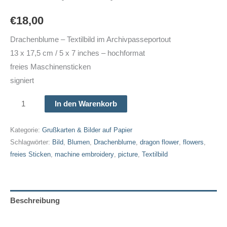
€
18,00
Drachenblume – Textilbild im Archivpasseportout
13 x 17,5 cm / 5 x 7 inches – hochformat
freies Maschinensticken
signiert
Drachenblume
In den Warenkorb
-
kleines
Kategorie:
Grußkarten & Bilder auf Papier
Textilbild
Schlagwörter:
Bild
,
Blumen
,
Drachenblume
,
dragon flower
,
flowers
,
freies Sticken
,
machine embroidery
,
picture
,
Textilbild
im
Archivpasseportout
Menge
Beschreibung
Zusätzliche Informationen