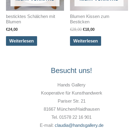
besticktes Schälchen mit
Blumen Kissen zum
Blumen
Besticken
Ursprünglicher
Aktueller
€
24,00
€
28,00
€
18,00
Preis
Preis
war:
ist:
Weiterlesen
Weiterlesen
€28,00
€18,00.
Besucht uns!
Hands Gallery
Kooperative für Kunsthandwerk
Pariser Str. 21
81667 München/Haidhausen
Tel. 01578 22 16 901
E-mail:
claudia@handsgallery.de