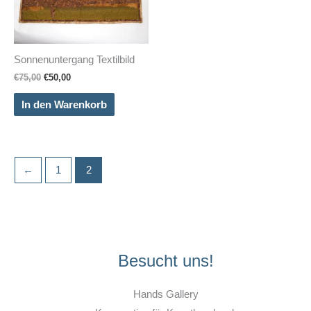
Sonnenuntergang Textilbild
Ursprünglicher
Aktueller
€
75,00
€
50,00
Preis
Preis
war:
ist:
In den Warenkorb
€75,00
€50,00.
←
1
2
Besucht uns!
Hands Gallery