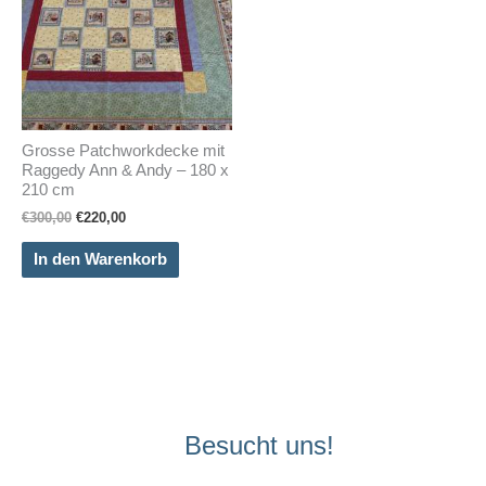
Grosse Patchworkdecke mit
Raggedy Ann & Andy – 180 x
210 cm
Ursprünglicher
Aktueller
€
300,00
€
220,00
Preis
Preis
war:
ist:
In den Warenkorb
€300,00
€220,00.
Besucht uns!