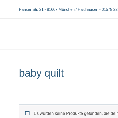
Zum
Pariser Str. 21 -
81667 München / Haidhausen -
01578 22
Inhalt
springen
baby quilt
Es wurden keine Produkte gefunden, die dei