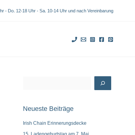
Uhr - Do. 12-18 Uhr -
Sa. 10-14 Uhr und nach Vereinbarung
S
u
c
Neueste Beiträge
h
e
Irish Chain Erinnerungsdecke
n
15. Ladengeburtstag am 7. Mai